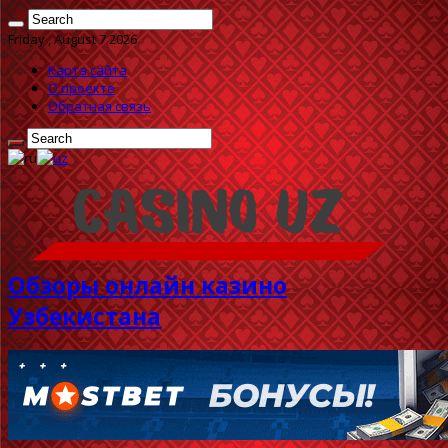
Friday , August 7 2026
Карта сайта
О проекте
Обратная связь
Обзоры онлайн казино
Узбекистана