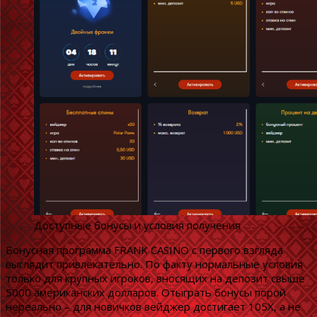
Доступные бонусы и условия получения
Бонусная программа FRANK CASINO с первого взгляда
выглядит привлекательно. По факту нормальные условия
только для крупных игроков, вносящих на депозит свыше
5000 американских долларов. Отыграть бонусы порой
нереально – для новичков вейджер достигает 105Х, а не