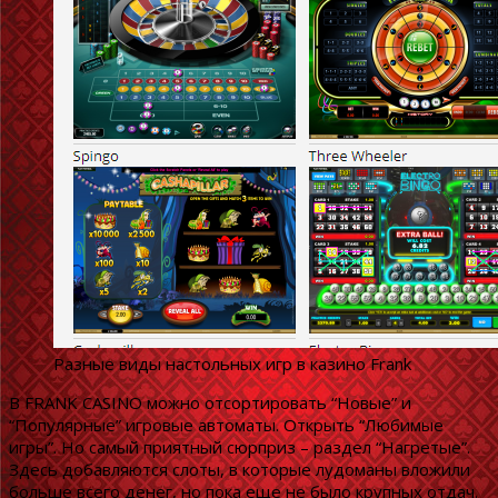
Разные виды настольных игр в казино Frank
В FRANK CASINO можно отсортировать “Новые” и
“Популярные” игровые автоматы. Открыть “Любимые
игры”. Но самый приятный сюрприз – раздел “Нагретые”.
Здесь добавляются слоты, в которые лудоманы вложили
больше всего денег, но пока еще не было крупных отдач.