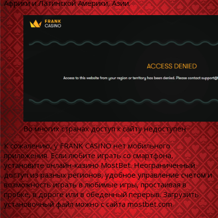
Африки и Латинской Америки, Азии.
Во многих странах доступ к сайту недоступен
К сожалению, у FRANK CASINO нет мобильного
приложения. Если любите играть со смартфона,
установите онлайн-казино MostBet. Неограниченный
доступ из разных регионов, удобное управление счетом и
возможность играть в любимые игры, простаивая в
пробке, в дороге или в обеденный перерыв. Загрузить
установочный файл можно с сайта mostbet.com.