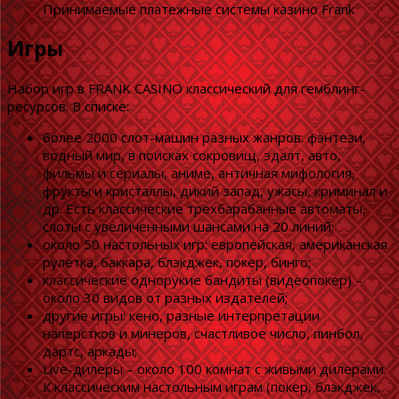
Принимаемые платежные системы казино Frank
Игры
Набор игр в FRANK CASINO классический для гемблинг-
ресурсов. В списке:
более 2000 слот-машин разных жанров: фэнтези,
водный мир, в поисках сокровищ, эдалт, авто,
фильмы и сериалы, аниме, античная мифология,
фрукты и кристаллы, дикий запад, ужасы, криминал и
др. Есть классические трехбарабанные автоматы,
слоты с увеличенными шансами на 20 линий;
около 50 настольных игр: европейская, американская
рулетка, баккара, блэкджек, покер, бинго;
классические однорукие бандиты (видеопокер) –
около 30 видов от разных издателей;
другие игры: кено, разные интерпретации
наперстков и минеров, счастливое число, пинбол,
дартс, аркады;
Live-дилеры – около 100 комнат с живыми дилерами.
К классическим настольным играм (покер, блэкджек,