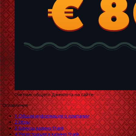
Счетчик общего Джекпота на сайте
Оглавление
1
Общая информация о компании
2
Игры
3
Бонусы казино Frank
4
Регистрация в казино Frank