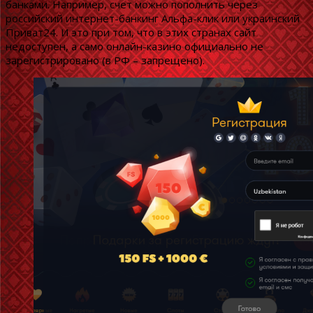
банками. Например, счет можно пополнить через
российский интернет-банкинг Альфа-клик или украинский
Приват24. И это при том, что в этих странах сайт
недоступен, а само онлайн-казино официально не
зарегистрировано (в РФ – запрещено).