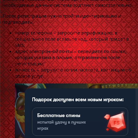
необходимые данные система подтянет самостоятельно.
После регистрации нужно пройти идентификацию и
подтвердить:
номер телефона – запросите верификацию, в
специальное поле вставьте код, который придет в
SMS;
адрес электронной почты – перейдите по ссылке,
которая указана в письме, отправленном после
регистрации;
личность – загрузите копии паспорта, квитанции об
оплате услуг.