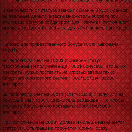
В зависимости от статуса зависит обменный курс франков
на реальные деньги, а также множитель оборота при
отыгрыше бонусов вейджером. Для новичка и постоянного
игрока – 3х. Для VIP-Gold – 1x, для VIP-Platinum, Dark Knight
– 0.
Пример для приветственного бонуса 100% (максимум –
1000$).
Вы пополнили счет на 1000$ (присвоен статус
“Постоянный) и получили еще 1000$ бонусами. Чтобы их
отыграть, нужно поставить на игровых автоматах (с
бонусного и основного счетов) 1000*(35*3)=105000
долларов.
Вы пополнили счет на 5001$ (Статус Gold) и получили на
бонусный счет 1000$. Множитель вейджера – 1х. Чтобы
отыграть бонус, нужно поставить 1000*35=35000
долларов.
При пополнении на 20001 доллар и больше назначается
статус VIP. Отыгрыш не требуется, бонусы сразу