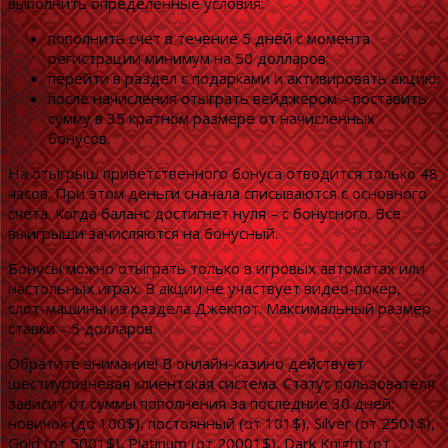
выполнить определенные условия:
пополнить счет в течение 5 дней с момента
регистрации минимум на 50 долларов;
перейти в раздел с подарками и активировать акцию;
после начисления отыграть вейджером – поставить
сумму в 35 кратном размере от начисленных
бонусов.
На отыгрыш приветственного бонуса отводится только 48
часов. При этом деньги сначала списываются с основного
счета. Когда баланс достигнет нуля – с бонусного. Все
выигрыши зачисляются на бонусный.
Бонусы можно отыграть только в игровых автоматах или
настольных играх. В акции не участвует видео-покер,
слот-машины из раздела Джекпот. Максимальный размер
ставки – 5 долларов.
Обратите внимание! В онлайн-казино действует
шестиуровневая клиентская система. Статус пользователя
зависит от суммы пополнения за последние 30 дней:
новичок (до 100$), постоянный (от 101$), Silver (от 2501$),
Gold (от 5001$), Platinum (от 20001$), Dark Knight (от