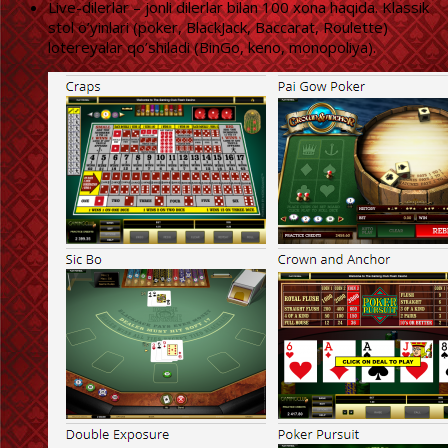
Live-dilerlar – jonli dilerlar bilan 100 xona haqida. Klassik
stol o’yinlari (poker, BlackJack, Baccarat, Roulette)
lotereyalar qo’shiladi (BinGo, keno, monopoliya).