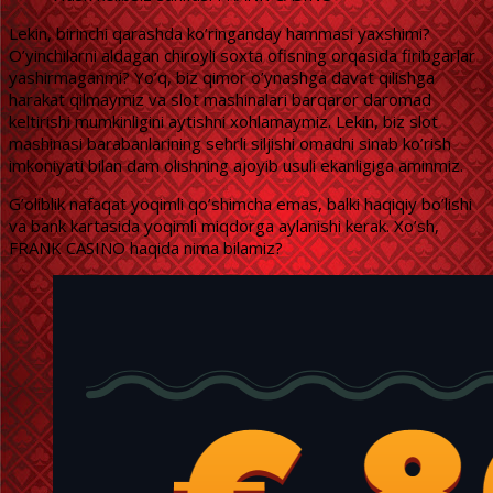
Lekin, birinchi qarashda ko’ringanday hammasi yaxshimi?
O’yinchilarni aldagan chiroyli soxta ofisning orqasida firibgarlar
yashirmaganmi? Yo’q, biz qimor o’ynashga davat qilishga
harakat qilmaymiz va slot mashinalari barqaror daromad
keltirishi mumkinligini aytishni xohlamaymiz. Lekin, biz slot
mashinasi barabanlarining sehrli siljishi omadni sinab ko’rish
imkoniyati bilan dam olishning ajoyib usuli ekanligiga aminmiz.
G’oliblik nafaqat yoqimli qo’shimcha emas, balki haqiqiy bo’lishi
va bank kartasida yoqimli miqdorga aylanishi kerak. Xo’sh,
FRANK CASINO haqida nima bilamiz?