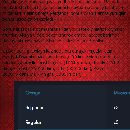
Xush kelibsiz bonusni qayta yutib olish uchun faqat 48 soat
beriladi. Shu bilan birga, pul birinchi navbatda asosiy hisobdan
chiqariladi. Balans nolga yetganda-bonus bilan. Barcha yutuqlar
bonus hisobiga o’tkaziladi.
Bonuslar faqat slot mashinalarida yoki stol o’yinlarida o’ynalishi
mumkin. Aksiya Video poker ishtirok emas, Jackpot bo’limda
dan uyasi mashinalari. Maksimal tikish hajmi-5 dollar.
E’tibor bering! Onlayn kazinoda olti darajali mijozlar tizimi
mavjud. Foydalanuvchi holati oxirgi 30 kun ichida to’ldirish
miqdoriga bog’liq: boshlang’ich (100$ gacha), doimiy (101 $
dan), kumush( 2501$ dan), Oltin (5001$ dan), Platinum(
20001$ dan), Dark Knight (50001$ dan).