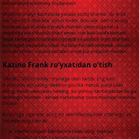
kafolatlanadi ludomany foydalanish.
MostBet onlayn kazinosida yanada sodiq shartlar. Bu erda
barcha x60 futbolchilar uchun Vader. Bonuslar darhol asosiy
hisobdan pul sifatida o’ynashi mumkin. Depozitga katta
miqdorda pul o’tkazish shart emas. Har kuni vazifa beriladi,
faqat tanlangan mashinani o’ynaydi va yashirin o’yin shartlari
bo’lmagan frispinlarni oladi. Pul bilan haftalik keshbek. Hisobni
so’mda ochish, Uzcard kartalari orqali pul o’tkazish mumkin.
Kazino Frank ro’yxatidan o’tish
FRANK CASINO oddiy ro’yxatga olish tartibi. Eng kam
ma’lumotni ko’rsating: elektron pochta manzili, parol bilan
keling, hisob valyutasini tanlang. Siz ijtimoiy tarmoqlardan biriga
kirishingiz mumkin – kerakli ma’lumotlar tizimi mustaqil ravishda
tortadi.
Ro’yxatga olgandan so’ng siz identifikatsiyadan o’tishingiz va
tasdiqlashingiz kerak:
telefon raqami-tekshiruvni talab qiling, maxsus
maydonga SMS ga keladigan kodni kiriting;