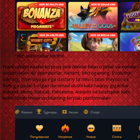
“Iliq” avtomatlar bo’limi
Frank onlayn kazino ko’proq jonli dilerlar bilan o’yinlar va xonalar
xususiyatlari 40 operatorlar. Netent, Microgaming, Evolution
Gaming, litsenziyaga ega dasturiy ta’minot bilan Playson va
96% ga qadar bo’lgan daromad ulushi kabi haqiqiy gigantlar
mavjud. Biroq, Rabcat, Fantasma, Adoptit va boshqalar kabi
kichik ishlab chiqaruvchilarning ko’plab platformalari.