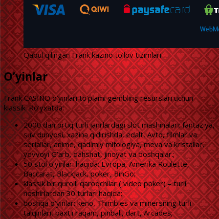
Qabul qilingan Frank kazino to’lov tizimlari
O’yinlar
Frank CASINO o’yinlari to’plami gembling resurslari uchun
klassik. Ro’yxatda:
2000 dan ortiq turli janrlardagi slot mashinalari: fantaziya,
suv dunyosi, xazina qidirishda, edalt, Avto, filmlar va
seriallar, anime, qadimiy mifologiya, meva va kristallar,
yovvoyi G’arb, dahshat, jinoyat va boshqalar.;
50 stol o’yinlari haqida: Evropa, Amerika Roulette,
Baccarat, BlackJack, poker, BinGo;
klassik bir qurolli qaroqchilar ( video poker) – turli
noshirlardan 30 turlari haqida;
boshqa o’yinlar: keno, Thimbles va minersning turli
talqinlari, baxtli raqam, pinball, dart, Arcades;