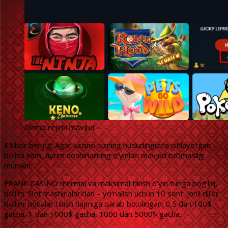
Demo rejimi mavjud
E’tibor bering! Agar kazino sizning hududingizda ishlayotgan
bo’lsa ham, ayrim noshirlarning o’yinlari mavjud bo’lmasligi
mumkin.
FRANK CASINO minimal va maksimal tikish o’yin turiga bog’liq,
bo’lim. Slot mashinalaridan – yo’nalish uchun 10 sent. Jonli dillar
bo’limi honalar tikish hajmiga qarab bo;olingan: 0,5 dan 100$
gacha, 1 dan 1000$ gacha, 1000 dan 5000$ gacha.