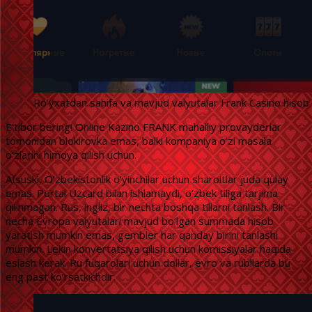
Ro’yxatdan sahifa va mavjud valyutalar Frank Casino hisob
E’tibor bering! Online Kazino FRANK mahalliy provayderlar
tomonidan blokirovka emas, balki kompaniya o’zi masala
o’zlarini himoya qilish uchun.
Afsuski, O’zbekistonlik o’yinchilar uchun sharoitlar juda qulay
emas. Portal Uzcard bilan ishlamaydi, o’zbek tiliga tarjima
qilinmagan. Rus, ingliz, bir nechta boshqa tillarni tanlash. Bir
necha Evropa valyutalari mavjud bo’lgan summada hisob
yaratish mumkin emas, gembler har qanday birini tanlashi
mumkin. Lekin konvertatsiya qilish uchun komissiyalar haqida
eslash kerak. Ru fuqarolari uchun dollar, evro va rubllarda bu
eng past ko’rsatkichdir.