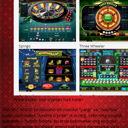
Frank kazino stol o’yinlari turli turlari
FRANK CASINO tartiblashtirish mumkin “yangi” va “mashhur”
uyasi mashinalari. “Sevimli o’yinlar” ni oching. Lekin eng yoqimli
ajablanib – “isitish” bo’limi. Bu erda ludomanlar eng ko’p pul
sarflagan uyalar qo’shiladi, ammo hali katta daromadlar yo’q.