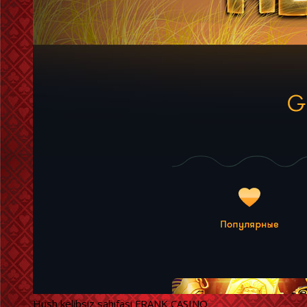
Hush kelibsiz sahifasi FRANK CASINO