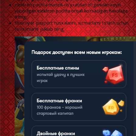
elektron pochta manzili-ro’yxatdan o’tganidan keyin
yuborilgan elektron pochta orqali ko’rsatilgan havolaga
o’ting;
shaxsiyat-pasport nusxalarini, xizmatlarni to’lash uchun
tushumlarni yuklab oling.