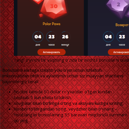
Yangi o’yinchi bir vaqtning o’zida bir nechta bonuslarni olad
Bonuslarni kartaga chiqish yoki o’yin uchun ishlatish
imkoniyatidan olish va aylantirish uchun siz muayyan shartlarni
bajarishingiz kerak:
hisobni kamida 50 dollar ro’yxatdan o’tgan kundan
boshlab 5 kun ichida to’ldirish;
sovg’alar bilan bo’limga o’ting va aksiyani kuchga kiriting;
hisobni to’ldirgandan so’ng, veydzher bilan o’ynang –
hisoblangan bonuslarning 35 baravari miqdorida summani
qo’ying.