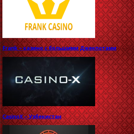
Frank – казино с большими Джекпотами
CasinoX – Узбекистан