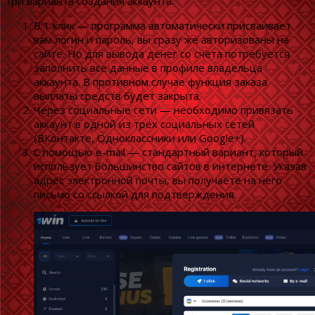
три варианта создания аккаунта:
В 1 клик — программа автоматически присваивает
вам логин и пароль, вы сразу же авторизованы на
сайте. Но для вывода денег со счёта потребуется
заполнить все данные в профиле владельца
аккаунта. В противном случае функция заказа
выплаты средств будет закрыта.
Через социальные сети — необходимо привязать
аккаунт в одной из трёх социальных сетей
(ВКонтакте, Одноклассники или Google+).
С помощью e-mail — стандартный вариант, который
использует большинство сайтов в интернете. Указав
адрес электронной почты, вы получаете на него
письмо со ссылкой для подтверждения.