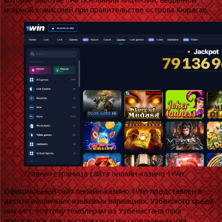
игорной комиссией при правительстве острова Кюрасао.
Главная страница сайта онлайн-казино 1Win
Официальный сайт онлайн-казино 1Win представлен в
десяти различных языковых вариациях. Узбекского среди
них нет, поэтому гемблерам из Узбекистана пока
приходится довольствоваться русскоязычным или