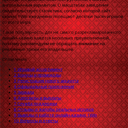
англоязычным вариантом. О масштабах заведения
свидетельствует статистика, согласно которой сайт
казино 1Win ежедневно посещают десятки тысяч игроков
со всего мира.
Такая популярность для не самого разрекламированного
онлайн-казино кажется несколько преувеличенной,
поэтому рекомендуем не обращать внимание на
рекламные трюки его владельцев.
Оглавление
1
Игровой ассортимент
2
Бонусы и промокоды
3
Регистрация нового аккаунта
4
Официальные приложения
5
Зеркала
6
Депозиты и выплаты
7
Служба поддержки
8
Отзывы и жалобы реальных игроков
9
Выводы о работе онлайн-казино 1Win
10
Вопросы и ответы