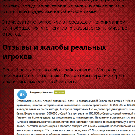
Узбекистана дополнительная сложность заключается в
отсутствии поддержки на узбекском языке.
Это чревато неточностями в переводе и непониманием
сути обращения, что негативно сказывается на качестве
ответов.
Отзывы и жалобы реальных
игроков
Беглый поиск отзывов об онлайн-казино 1Win сразу
приводит к волне негатива. Рассмотрим пару примеров
для понимания реальной картины.