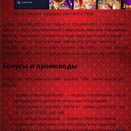
Ассортимент игрового контента 1Win
Среди провайдеров, которые сотрудничают с этим казино
присутствует ряд компаний с мировым именем. Например,
NetEnt, Habanero, Evolution и ещё пара десятков студий
поменьше. Но аналогичный набор игр представлен в
каждом заштатном онлайн-казино, поэтому с точки зрения
новизны 1Win нечего предложить искушённому гемблеру.
Бонусы и промокоды
Бонусная программа онлайн-казино 1Win также выглядит
бедно:
Приветственный бонус — первое пополнение счёта
премируется дополнительными бонусными
средствами в размере 200% от суммы депозита, но
не более 50000 рублей.
Случайные выигрыши — казино 1Win регулярно
публикует перечень слотов, играя в которые вы
можете стать обладателем случайного приза в виде