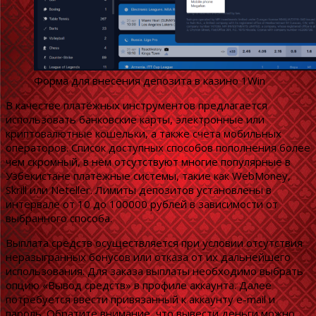
Форма для внесения депозита в казино 1Win
В качестве платёжных инструментов предлагается
использовать банковские карты, электронные или
криптовалютные кошельки, а также счета мобильных
операторов. Список доступных способов пополнения более
чем скромный, в нём отсутствуют многие популярные в
Узбекистане платёжные системы, такие как WebMoney,
Skrill или Neteller. Лимиты депозитов установлены в
интервале от 10 до 100000 рублей в зависимости от
выбранного способа.
Выплата средств осуществляется при условии отсутствия
неразыгранных бонусов или отказа от их дальнейшего
использования. Для заказа выплаты необходимо выбрать
опцию «Вывод средств» в профиле аккаунта. Далее
потребуется ввести привязанный к аккаунту e-mail и
пароль. Обратите внимание, что вывести деньги можно