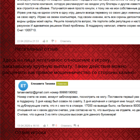
Негативный отзыв
Здесь на лицо негативное отношение к игроку,
заказавшему крупную выплату. Такие действия можно
расценить как прямое мошенничество со стороны казино.
Отзыв игрока