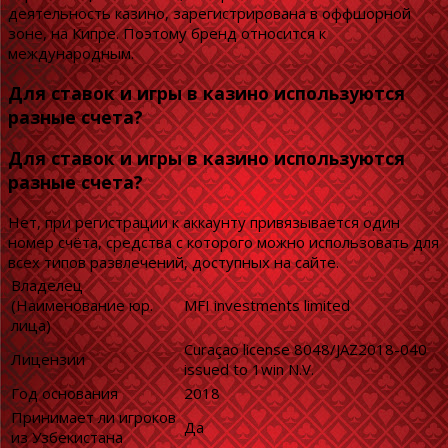
деятельность казино, зарегистрирована в оффшорной
зоне, на Кипре. Поэтому бренд относится к
международным.
Для ставок и игры в казино используются
разные счета?
Для ставок и игры в казино используются
разные счета?
Нет, при регистрации к аккаунту привязывается один
номер счёта, средства с которого можно использовать для
всех типов развлечений, доступных на сайте.
Владелец
(Наименование юр.
MFI investments limited
лица)
Curaçao license 8048/JAZ2018-040
Лицензии
issued to 1win N.V.
Год основания
2018
Принимает ли игроков
Да
из Узбекистана