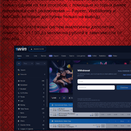
только одним из тех способов, с помощью которых ранее
пополнялся счёт (исключения — Payeer, WebMoney и
AdvCash, которые доступны только на вывод).
Варианты платёжных систем аналогичны депозитам,
лимиты — от 100 до миллиона рублей в зависимости от
способа.