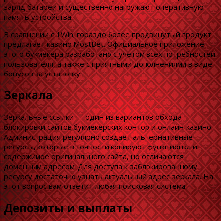
заряд батареи и существенно нагружают оперативную
память устройства.
В сравнении с 1Win, гораздо более продвинутый продукт
предлагает казино MostBet. Официальное приложение
этого букмекера разработано с учётом всех потребностей
пользователя, а также с приятными дополнениями в виде
бонусов за установку.
Зеркала
Зеркальные ссылки — один из вариантов обхода
блокировки сайтов букмекерских контор и онлайн-казино.
Администрация регулярно создаёт альтернативные
ресурсы, которые в точности копируют функционал и
содержимое оригинального сайта, но отличаются
доменным адресом. Для доступа к заблокированному
ресурсу достаточно узнать актуальный адрес зеркала. На
этот вопрос вам ответит любая поисковая система.
Депозиты и выплаты