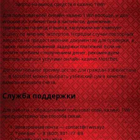
Запрос на вывод средств в казино 1Win
Для пользователей онлайн-казино 1Win вообще, и для
игроков из Узбекистана в частности, денежные
транзакции на ввод и вывод заслужили негативную
оценку по мнению экспертов. Нередки случаи повторных
запросов на предоставление документов для проверки, а
также необоснованной задержки платежей. Если не
хотите проблем с получением денег, рекомендуем
воспользоваться услугами онлайн-казино MostBet.
Дополнительное преимущество для граждан Узбекистана
— в MostBet можно выбрать узбекский сум в качестве
валюты игрового счёта.
Служба поддержки
Для работы с обращениями пользователей, казино 1Win
предусмотрено три способа связи:
Электронная почта — contact@1win.xyz
Телефон — 8 (800) 301-77-89
Онлайн-чат на сайте.