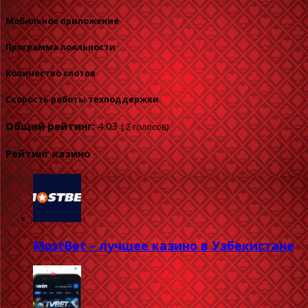
Мобильное приложение
Программа лояльности
Количество слотов
Скорость работы техподдержки
Общий рейтинг:
4.03
(
2
голосов)
Рейтинг казино
MostBet – лучшее казино в Узбекистане