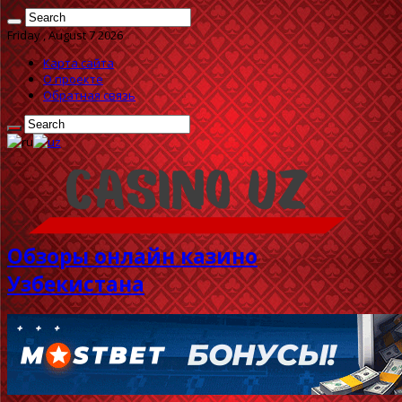
Friday , August 7 2026
Карта сайта
О проекте
Обратная связь
Обзоры онлайн казино
Узбекистана