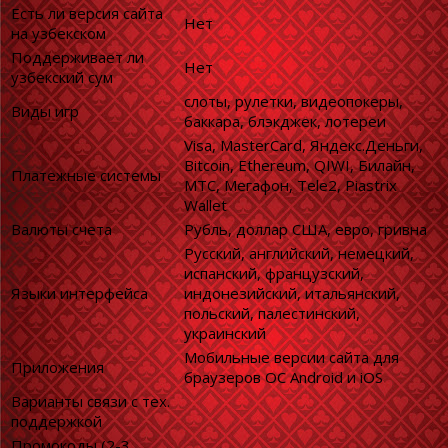
Есть ли версия сайта
Нет
на узбекском
Поддерживает ли
Нет
узбекский сум
слоты, рулетки, видеопокеры,
Виды игр
баккара, блэкджек, лотереи
Visa, MasterCard, Яндекс.Деньги,
Bitcoin, Ethereum, QIWI, Билайн,
Платежные системы
МТС, Мегафон, Tele2, Piastrix
Wallet
Валюты счета
Рубль, доллар США, евро, гривна
Русский, английский, немецкий,
испанский, французский,
Языки интерфейса
индонезийский, итальянский,
польский, палестинский,
украинский
Мобильные версии сайта для
Приложения
браузеров ОС Android и iOS
Варианты связи с тех.
поддержкой
Промокоды (2-3