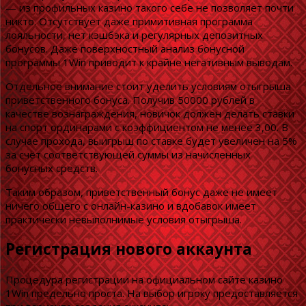
— из профильных казино такого себе не позволяет почти
никто. Отсутствует даже примитивная программа
лояльности, нет кэшбэка и регулярных депозитных
бонусов. Даже поверхностный анализ бонусной
программы 1Win приводит к крайне негативным выводам.
Отдельное внимание стоит уделить условиям отыгрыша
приветственного бонуса. Получив 50000 рублей в
качестве вознаграждения, новичок должен делать ставки
на спорт ординарами с коэффициентом не менее 3,00. В
случае прохода, выигрыш по ставке будет увеличен на 5%
за счёт соответствующей суммы из начисленных
бонусных средств.
Таким образом, приветственный бонус даже не имеет
ничего общего с онлайн-казино и вдобавок имеет
практически невыполнимые условия отыгрыша.
Регистрация нового аккаунта
Процедура регистрации на официальном сайте казино
1Win предельно проста. На выбор игроку предоставляется