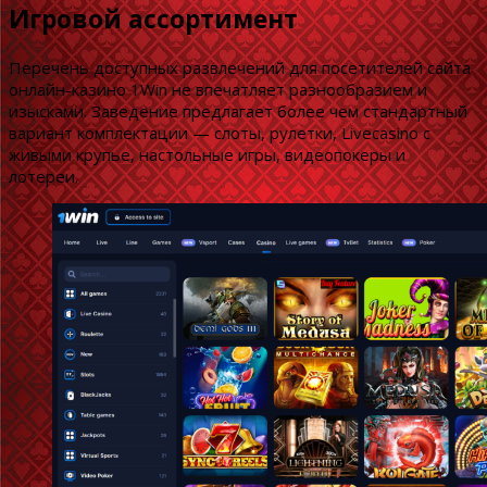
Игровой ассортимент
Перечень доступных развлечений для посетителей сайта
онлайн-казино 1Win не впечатляет разнообразием и
изысками. Заведение предлагает более чем стандартный
вариант комплектации — слоты, рулетки, Livecasino с
живыми крупье, настольные игры, видеопокеры и
лотереи.