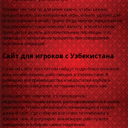
Помимо честности, для меня важно, чтобы казино
предоставляло разнообразные игры, и было удобно для
использования в моей стране. Ведь многие заведения не
поддерживают национальную валюту, и посетителям
приходится делать дополнительные переводы. Это
приводит к затратам на проценты при совершении
подобных операций.
Сайт для игроков с Узбекистана
На моем сайте посетители найдут подробные описания
всех онлайн-казино, работающих в Узбекистане. Я
разбираю все преимущества и недостатки клубов и
рекомендую заведения, которыми пользуюсь сам.
Большинство новичков, столкнувшихся с
недобросовестными казино, разочаровываются в своем
увлечении. Чтобы обезопасить начинающих я создал
данный сайт, где собираю все новости гемблинга в
Узбекистане. Я регулярно анализирую работу всех
заведений и отбираю самые надежные.