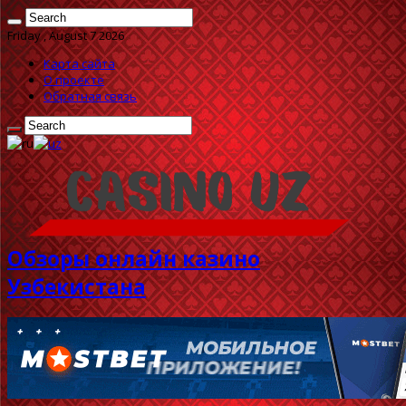
Friday , August 7 2026
Карта сайта
О проекте
Обратная связь
Обзоры онлайн казино
Узбекистана