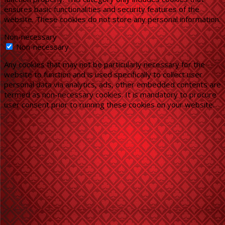
ensures basic functionalities and security features of the
website. These cookies do not store any personal information.
Non-necessary
Non-necessary
Any cookies that may not be particularly necessary for the
website to function and is used specifically to collect user
personal data via analytics, ads, other embedded contents are
termed as non-necessary cookies. It is mandatory to procure
user consent prior to running these cookies on your website.