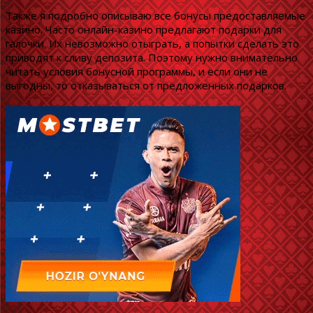
Также я подробно описываю все бонусы предоставляемые
казино. Часто онлайн-казино предлагают подарки для
галочки. Их невозможно отыграть, а попытки сделать это
приводят к сливу депозита. Поэтому нужно внимательно
читать условия бонусной программы, и если они не
выгодны, то отказываться от предложенных подарков.