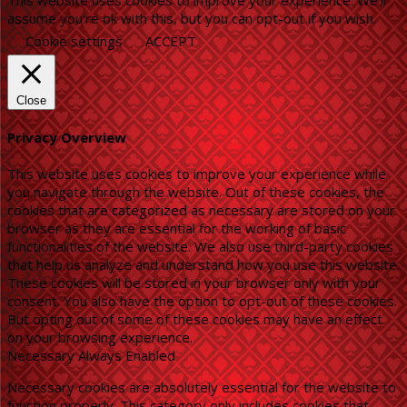
This website uses cookies to improve your experience. We'll
assume you're ok with this, but you can opt-out if you wish.
Cookie settings
ACCEPT
Close
Privacy Overview
This website uses cookies to improve your experience while
you navigate through the website. Out of these cookies, the
cookies that are categorized as necessary are stored on your
browser as they are essential for the working of basic
functionalities of the website. We also use third-party cookies
that help us analyze and understand how you use this website.
These cookies will be stored in your browser only with your
consent. You also have the option to opt-out of these cookies.
But opting out of some of these cookies may have an effect
on your browsing experience.
Necessary
Always Enabled
Necessary cookies are absolutely essential for the website to
function properly. This category only includes cookies that