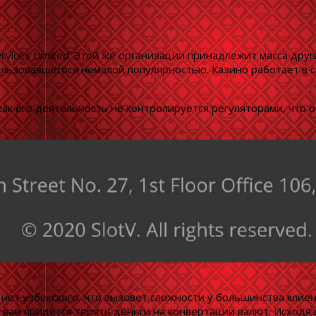
ervices Limited. Этой же организации принадлежит масса дру
пользовавшегося немалой популярностью. Казино работает в 
 как его деятельность не контролируется регуляторами, что
 нет узбекского, что вызовет сложности у большинства клиен
о вам придется терять деньги на конвертации валют. Исходя