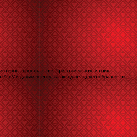
 интернет-пространстве. При этом многие из них
но SlotV и дадим оценку, касающуюся целесообразности