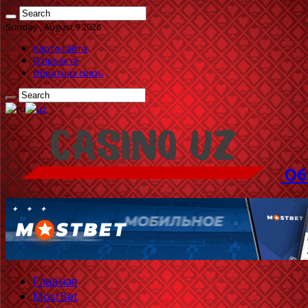
Sunday , August 9 2026
Карта сайта
О проекте
Обратная связь
Об
Главная
MostBet