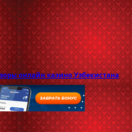
зоры онлайн казино Узбекистана