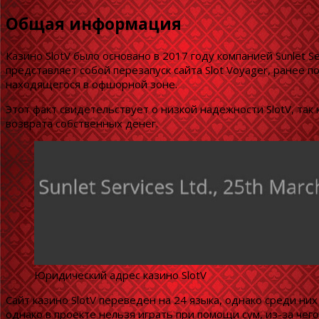
Общая информация
Казино SlotV было основано в 2017 году компанией Sunlet S
представляет собой перезапуск сайта Slot Voyager, ранее 
находящегося в офшорной зоне.
Этот факт свидетельствует о низкой надежности SlotV, так
возврата собственных денег.
Юридический адрес казино SlotV
Сайт казино SlotV переведен на 24 языка, однако среди них
однако в проекте нельзя играть при помощи сум, из-за чег