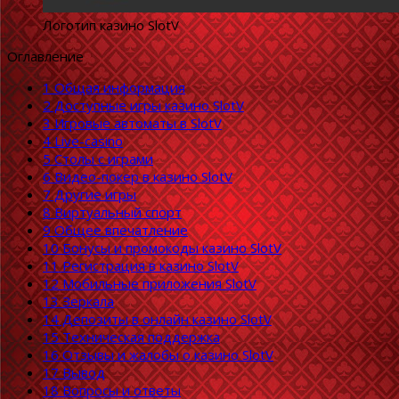
Логотип казино SlotV
Оглавление
1
Общая информация
2
Доступные игры казино SlotV
3
Игровые автоматы в SlotV
4
Live-casino
5
Столы с играми
6
Видео-покер в казино SlotV
7
Другие игры
8
Виртуальный спорт
9
Общее впечатление
10
Бонусы и промокоды казино SlotV
11
Регистрация в казино SlotV
12
Мобильные приложения SlotV
13
Зеркала
14
Депозиты в онлайн казино SlotV
15
Техническая поддержка
16
Отзывы и жалобы о казино SlotV
17
Вывод
18
Вопросы и ответы