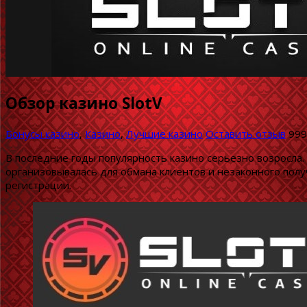
Обзор казино SlotV
Бонусы казино
,
Казино
,
Лучшие казино
Оставить отзыв
999
В последние годы популярность казино серьезно возросла.
организовывалась для обмана клиентов и незаконного полу
регистрации.