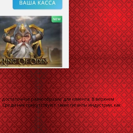
т достаточное разнообразие для клиента. В верхнем
реди них присутствуют такие гиганты индустрии, как