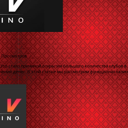
 Просмотров
 Это стало причиной открытия большого количества клубов в
чения денег. В этой статье мы рассмотрим функционал кази