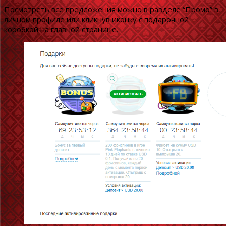
Посмотреть все предложения можно в разделе “Промо” в
личном профиле или кликнув иконку с подарочной
коробкой на главной странице.