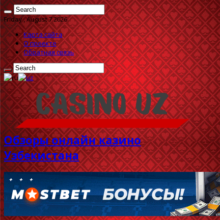
Friday , August 7 2026
Карта сайта
О проекте
Обратная связь
Обзоры онлайн казино
Узбекистана