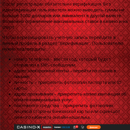
После регистрации обязательна верификация. Без
идентификации пользователя можно выводить суммы не
больше 1000 долларов или эквивалент в другой валюте.
Возможно ограничение максимальных ставок в казино и на
спорт.
Чтобы верифицировать учетную запись перейдите в
личный профиль в раздел “Верификация”. Пользователю
нужно подтвердить:
номер телефона – ввести код, который будет
отправлен в SMS-сообщении;
адрес электронной почты – перейти по ссылке в
письме;
личность – прикрепить фотокопии паспорта или ID-
карты;
адрес проживания – прикрепить копию квитанции об
оплате коммунальных услуг;
платежного средства – прикрепить фотокопию
лицевой стороны банковской карты или скриншот
личного кабинета онлайн-кошелька.