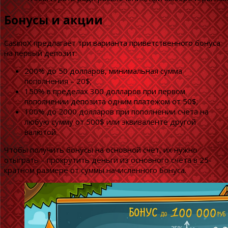
Бонусы и акции
CasinoX предлагает три варианта приветственного бонуса
на первый депозит:
200% до 50 долларов, минимальная сумма
пополнения – 20$;
150% в пределах 300 долларов при первом
пополнении депозита одним платежом от 50$;
100% до 2000 долларов при пополнении счета на
любую сумму от 500$ или эквиваленте другой
валютой.
Чтобы получить бонусы на основной счет, их нужно
отыграть – прокрутить деньги из основного счета в 25-
кратном размере от суммы начисленного бонуса.