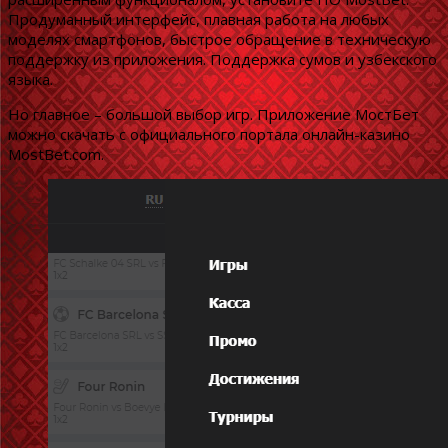
Продуманный интерфейс, плавная работа на любых
моделях смартфонов, быстрое обращение в техническую
поддержку из приложения. Поддержка сумов и узбекского
языка.
Но главное – большой выбор игр. Приложение МостБет
можно скачать с официального портала онлайн-казино
MostBet.com.