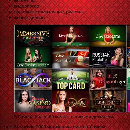
автоматы;
видеопокер
настольные: карточные, рулетка;
живые дилеры.
В CasinoX более 80 комнат с живыми дилерами
На сайте около 2000 игровых автоматов. CasinoX