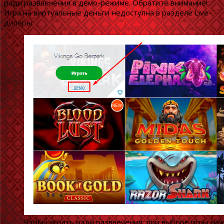
ради развлечения в демо-режиме. Обратите внимание!
Игра на виртуальные деньги недоступна в разделе Live-
дилеры.
Чтобы играть ради развлечения, при выборе игры наж