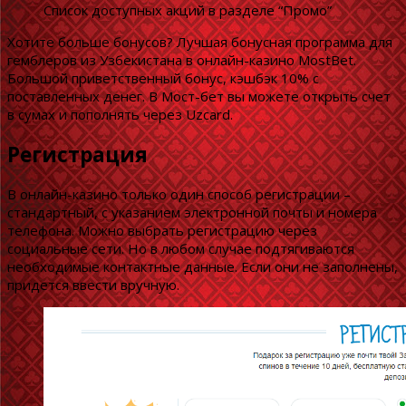
Список доступных акций в разделе “Промо”
Хотите больше бонусов? Лучшая бонусная программа для
гемблеров из Узбекистана в онлайн-казино MostBet.
Большой приветственный бонус, кэшбэк 10% с
поставленных денег. В Мост-бет вы можете открыть счет
в сумах и пополнять через Uzcard.
Регистрация
В онлайн-казино только один способ регистрации –
стандартный, с указанием электронной почты и номера
телефона. Можно выбрать регистрацию через
социальные сети. Но в любом случае подтягиваются
необходимые контактные данные. Если они не заполнены,
придется ввести вручную.