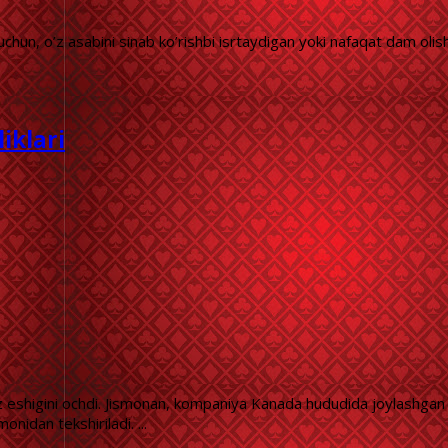
chun, o’z asabini sinab ko’rishbi isrtaydigan yoki nafaqat dam olis
iklari
o’z eshigini ochdi. Jismonan, kompaniya Kanada hududida joylashga
nidan tekshiriladi. ...