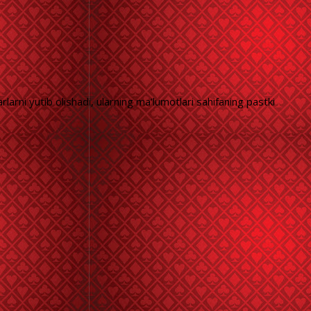
larni yutib olishadi, ularning ma’lumotlari sahifaning pastki