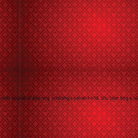
nida ko’plab klublarning ochilishiga sabab bo’ldi. Shu bilan birga, u