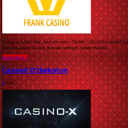
Ko’pgina futbolchilar, birinchi marta FRANK CASINOGA tashrif buyur
qismida paydo bo’ladi. Bundan tashqari, onlayn kazino ...
Read More »
CasinoX O’zbekiston
0
593