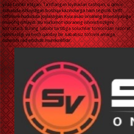
yilda tashkil etilgan. Ta’riflangan loyihadan tashqari, u qimor
sohasida ishlaydigan boshqa kazinolarga ham tegishli. Drift
offshore hududida joylashgan Kyurasao orolining litsenziyasiga
muvofiq ishlaydi. Bu ma’lumot idoraning ishonchsizligini
ko’rsatadi. Buning sababi tartibga soluchilar tomonidan nazorat
qilinmasligi va hech qanday bir sababsiz to’lovni amalga
oshirishi rad etishdir mumkinlifidir.