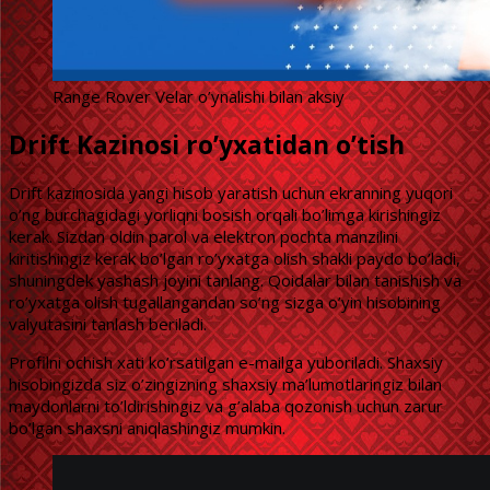
Range Rover Velar o’ynalishi bilan aksiy
Drift Kazinosi ro’yxatidan o’tish
Drift kazinosida yangi hisob yaratish uchun ekranning yuqori
o’ng burchagidagi yorliqni bosish orqali bo’limga kirishingiz
kerak. Sizdan oldin parol va elektron pochta manzilini
kiritishingiz kerak bo’lgan ro’yxatga olish shakli paydo bo’ladi,
shuningdek yashash joyini tanlang. Qoidalar bilan tanishish va
ro’yxatga olish tugallangandan so’ng sizga o’yin hisobining
valyutasini tanlash beriladi.
Profilni ochish xati ko’rsatilgan e-mailga yuboriladi. Shaxsiy
hisobingizda siz o’zingizning shaxsiy ma’lumotlaringiz bilan
maydonlarni to’ldirishingiz va g’alaba qozonish uchun zarur
bo’lgan shaxsni aniqlashingiz mumkin.