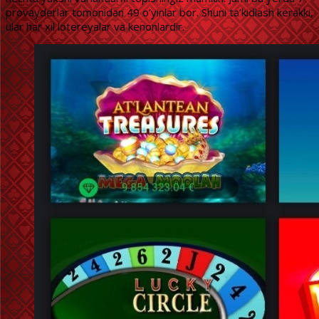
provayderlar tomonidan 49 o’yinlar bor. Shuni ta’kidlash kerakki,
ular har xil lotereyalar va kenonlardir.