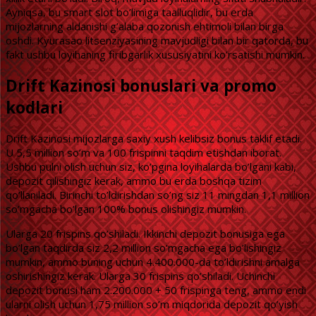
Ayniqsa, bu smart slot bo’limiga taalluqlidir, bu erda
mijozlarning aldanishi g’alaba qozonish ehtimoli bilan birga
oshdi. Kyurasao litsenziyasining mavjudligi bilan bir qatorda, bu
fakt ushbu loyihaning firibgarlik xususiyatini ko’rsatishi mumkin.
Drift Kazinosi bonuslari va promo
kodlari
Drift Kazinosi mijozlarga saxiy xush kelibsiz bonus taklif etadi.
U 5,5 million so’m va 100 frispinni taqdim etishdan iborat.
Ushbu pulni olish uchun siz, ko’pgina loyihalarda bo’lgani kabi,
depozit qilishingiz kerak, ammo bu erda boshqa tizim
qo’llaniladi. Birinchi to’ldirishdan so’ng siz 11 mingdan 1,1 million
so’mgacha bo’lgan 100% bonus olishingiz mumkin.
Ularga 20 frispins qo’shiladi. Ikkinchi depozit bonusiga ega
bo’lgan taqdirda siz 2,2 million so’mgacha ega bo’lishingiz
mumkin, ammo buning uchun 4.400.000-da to’ldirishni amalga
oshirishingiz kerak. Ularga 30 frispins qo’shiladi. Uchinchi
depozit bonusi ham 2.200.000 + 50 frispinga teng, ammo endi
ularni olish uchun 1,75 million so’m miqdorida depozit qo’yish