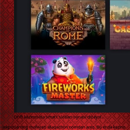
Drift kazinosida smart slotlari oynasi dizayni
Jekpotlarning mohiyati allaqachon nomdan aniq. Bu erda kazino