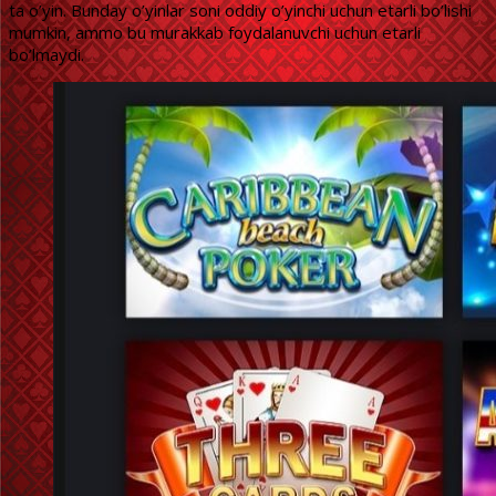
ta o’yin. Bunday o’yinlar soni oddiy o’yinchi uchun etarli bo’lishi
mumkin, ammo bu murakkab foydalanuvchi uchun etarli
bo’lmaydi.